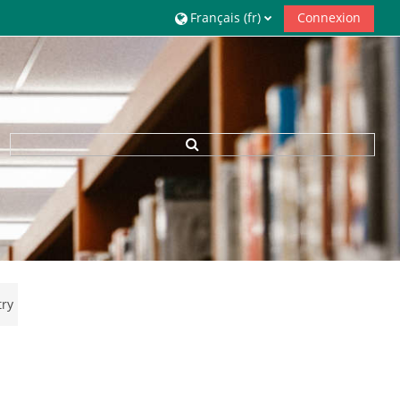
Français ‎(fr)‎
Connexion
Toggle search input
try