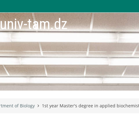
.univ-tam.dz
tment of Biology
1st year Master's degree in applied biochemis