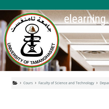
Passer au contenu principal
elearning
Cours
Faculty of Science and Technology
Depar