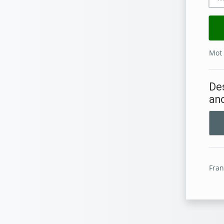
Mot 
Des
an
Franç