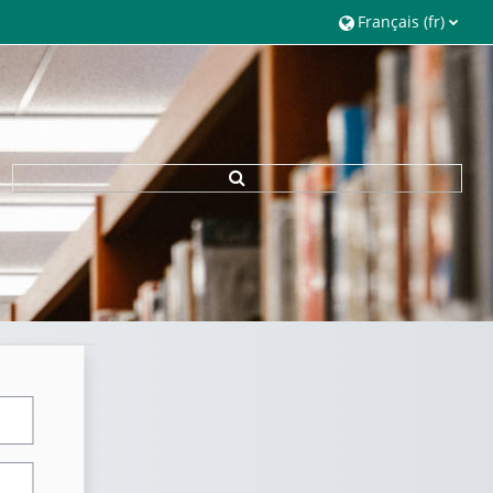
Français ‎(fr)‎
Toggle search input