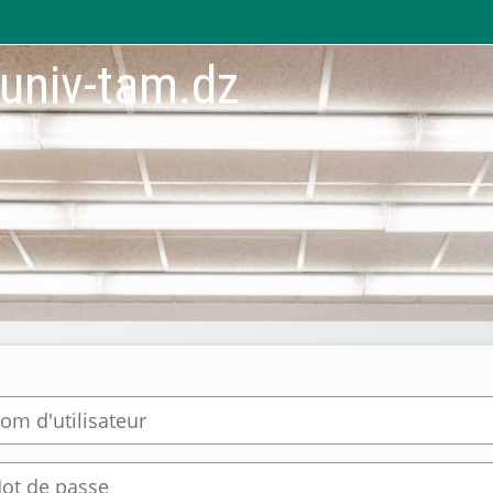
.univ-tam.dz
d'utilisateur
de passe