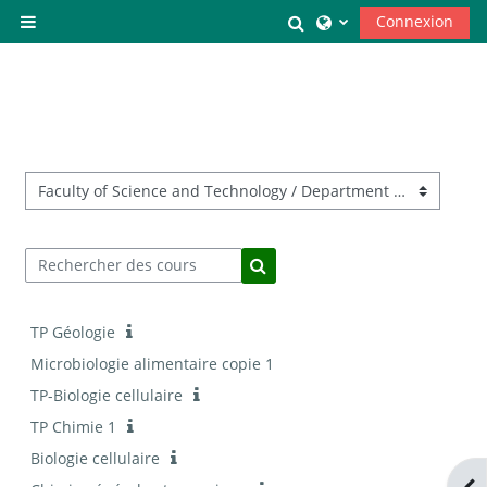
Passer au contenu principal
Toggle search input
Connexion
Panneau latéral
Catégories de cours
Rechercher des cours
Rechercher des cours
TP Géologie
Microbiologie alimentaire copie 1
TP-Biologie cellulaire
TP Chimie 1
Biologie cellulaire
Ope