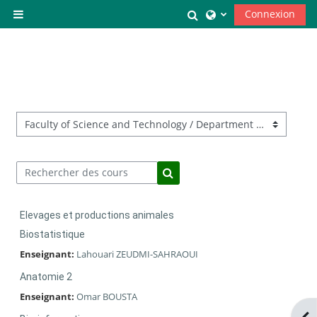
Passer au contenu principal
Toggle search input
Connexion
Panneau latéral
Catégories de cours
Rechercher des cours
Rechercher des cours
Elevages et productions animales
Biostatistique
Enseignant:
Lahouari ZEUDMI-SAHRAOUI
Anatomie 2
Enseignant:
Omar BOUSTA
Ope